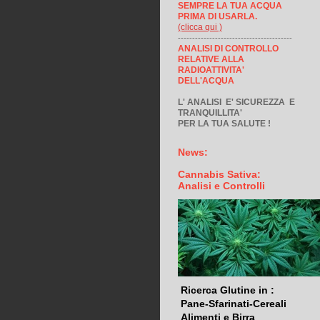
SEMPRE LA TUA ACQUA
PRIMA DI USARLA.
(clicca qui )
----------------------------------------
ANALISI DI CONTROLLO
RELATIVE ALLA
RADIOATTIVITA'
DELL'ACQUA
L' ANALISI E' SICUREZZA E
TRANQUILLITA'
PER LA TUA SALUTE !
News:
Cannabis Sativa:
Analisi e Controlli
Ricerca Glutine in :
Pane-Sfarinati-Cereali
Alimenti e Birra