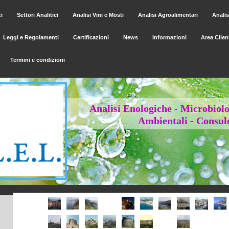
i
Settori Analitici
Analisi Vini e Mosti
Analisi Agroalimentari
Anali
Leggi e Regolamenti
Certificazioni
News
Informazioni
Area Clien
Termini e condizioni
Analisi Enologiche - Mic
Ambientali - Consule