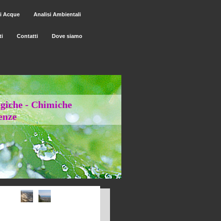
si Acque
Analisi Ambientali
ti
Contatti
Dove siamo
robiologiche - Chimiche
nze