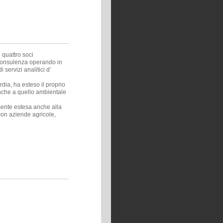
 quattro soci
e consulenza operando in
servizi analitici d’
dia, ha esteso il proprio
anche a quello ambientale
amente estesa anche alla
 con aziende agricole,