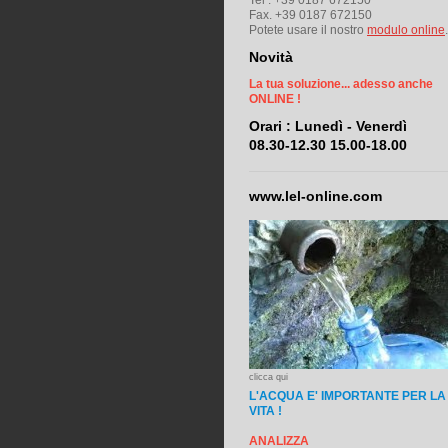
Tel . +39 0187 672150
Fax. +39 0187 672150
Potete usare il nostro
modulo online
.
Novità
La tua soluzione... adesso anche
ONLINE !
Orari : Lunedì - Venerdì
08.30-12.30 15.00-18.00
www.lel-online.com
clicca qui
L'ACQUA E'
IMPORTANTE PER LA
VITA !
ANALIZZA