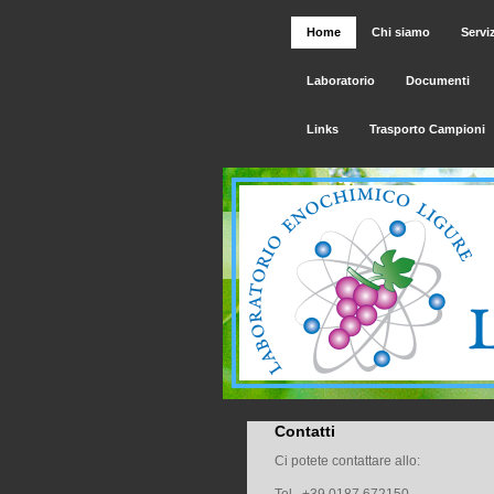
Home
Chi siamo
Serviz
Laboratorio
Documenti
Links
Trasporto Campioni
Contatti
Ci potete contattare allo: