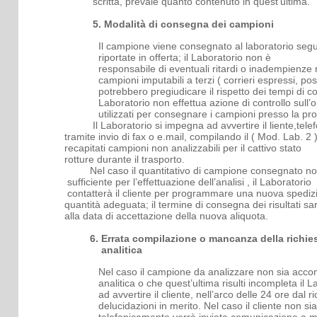
scritta, prevale quanto contenuto in quest’ultima.
5. Modalità di consegna dei campioni
Il campione viene consegnato al laboratorio seg
riportate in offerta; il Laboratorio non è
responsabile di eventuali ritardi o inadempienze
campioni imputabili a terzi ( corrieri espressi, po
potrebbero pregiudicare il rispetto dei tempi di con
Laboratorio non effettua azione di controllo sull’o
utilizzati per consegnare i campioni presso la pr
Il Laboratorio si impegna ad avvertire il liente,
tramite invio di fax o e.mail, compilando i
l ( Mod. La
recapitati campioni non analizzabili per il cattivo sta
rotture durante il trasporto.
Nel caso il quantitativo di campione conse
sufficiente
per l’effettuazione dell’analisi , il L
contatterà il cliente per programmare una nuova spedi
quantità adeguata; il termine di consegna dei risulta
alla data di accettazione della
nuova aliquota.
6. Errata compilazione o mancanza della richi
analitica
Nel caso il campione da analizzare non sia acco
analitica o che quest’ultima risulti incompleta il 
ad avvertire il cliente, nell’arco delle 24 ore dal 
delucidazioni in merito. Nel caso il cliente non si