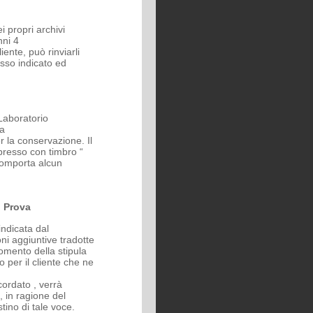
 propri archivi
nni 4
iente, può rinviarli
sso indicato ed
 Laboratorio
ia
r la conservazione. Il
presso con timbro “
 comporta alcun
 Prova
indicata dal
ni aggiuntive tradotte
momento della stipula
o per il cliente che ne
cordato , verrà
, in ragione del
stino di tale voce.