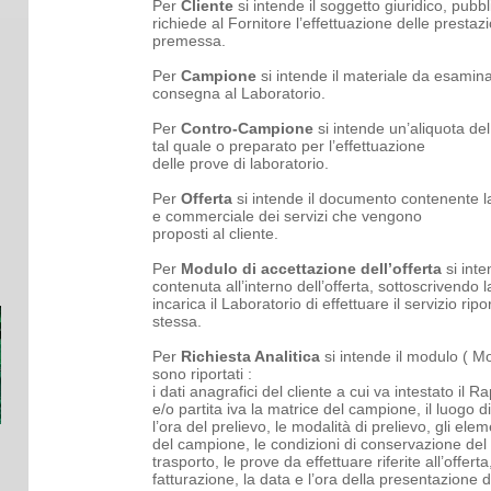
Per
Cliente
si intende il soggetto giuridico, pubbl
richiede al Fornitore l’effettuazione delle prestazi
premessa.
Per
Campione
si intende il materiale da esamina
consegna al Laboratorio.
Per
Contro-Campione
si intende un’aliquota de
tal quale o preparato per l’effettuazione
delle prove di laboratorio.
Per
Offerta
si intende il documento contenente l
e commerciale dei servizi che vengono
proposti al cliente.
Per
Modulo di accettazione dell’offerta
si int
contenuta all’interno dell’offerta, sottoscrivendo la
incarica il Laboratorio di effettuare il servizio ripo
stessa.
Per
Richiesta Analitica
si intende il modulo ( M
sono riportati :
i dati anagrafici del cliente a cui va intestato il Ra
e/o partita iva la matrice del campione, il luogo di
l’ora del prelievo, le modalità di prelievo, gli elem
del campione, le condizioni di conservazione del
trasporto, le prove da effettuare riferite all’offerta,
fatturazione, la data e l’ora della presentazione de