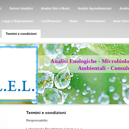
i
Settori Analitici
Analisi Vini e Mosti
Analisi Agroalimentari
Anali
Leggi e Regolamenti
Certificazioni
News
Informazioni
Area Clien
Termini e condizioni
Analisi Enologiche - Mic
Ambientali - Consule
Termini e condizioni
Responsabile: