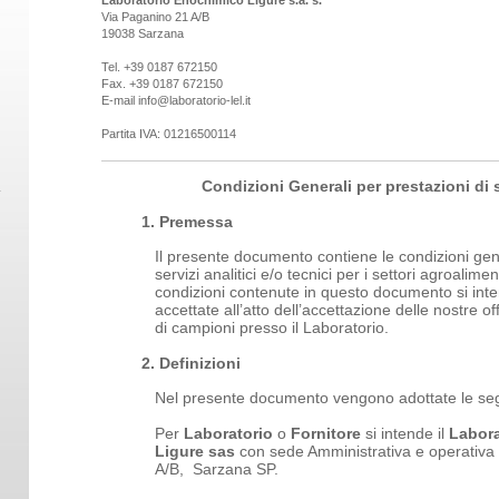
Laboratorio Enochimico Ligure s.a. s.
Via Paganino 21 A/B
19038 Sarzana
Tel. +39 0187 672150
Fax. +39 0187 672150
E-mail info@laboratorio-lel.it
Partita IVA: 01216500114
Condizioni Generali per prestazioni di 
1. Premessa
Il presente documento contiene le condizioni gener
servizi analitici e/o tecnici per i settori agroalim
condizioni contenute in questo documento si int
accettate all’atto dell’accettazione delle nostre off
di campioni presso il Laboratorio.
2. Definizioni
Nel presente documento vengono adottate le seg
Per
Laboratorio
o
Fornitore
si intende il
Labora
Ligure sas
con sede Amministrativa e operativa
A/B, Sarzana SP.