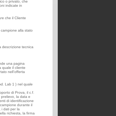
ico o privato, che
oni indicate in
re che il Cliente
l campione alla stato
a descrizione tecnica
ende una pagina
 quale il cliente
rtato nell’offerta
od. Lab 1 ) nel quale
pporto di Prova, il c.f.
 prelievo, la data e
enti di identificazione
 campione durante il
 i dati per la
lla richiesta, la firma