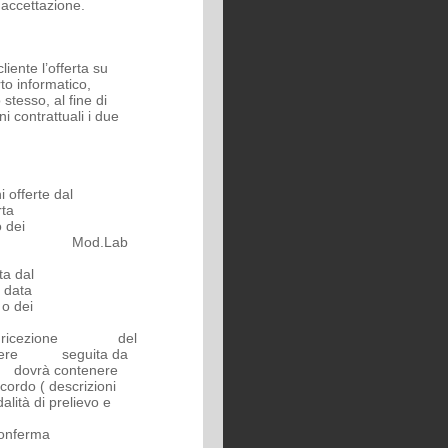
e accettazione.
cliente l’offerta su
to informatico,
tesso, al fine di
ni contrattuali i due
ioni offerte dal
ll’offerta
l’invio dei
edati del Mod.Lab
a dal
 data
’offerta o dei
to di ricezione del
à essere seguita da
e dovrà contenere
do ( descrizioni
ità di prelievo e
la conferma