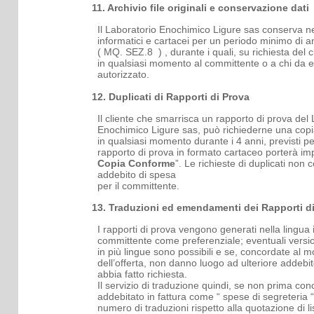
11. Archivio file originali e conservazione dati
Il Laboratorio Enochimico Ligure sas conserva nei
informatici e cartacei per un periodo minimo di a
( MQ. SEZ.8 ) , durante i quali, su richiesta del cl
in
qualsiasi momento al committente o a chi da e
autorizzato.
12. Duplicati di Rapporti di Prova
Il cliente che smarrisca un rapporto di prova del
Enochimico Ligure sas, può richiederne una cop
in qualsiasi momento durante i 4 anni, previsti pe
rapporto di prova in formato cartaceo porterà im
Copia Conforme
”. Le richieste di duplicati non
addebito di spesa
per il committente.
13. Traduzioni ed emendamenti dei Rapporti di
I rapporti di prova vengono generati nella lingua 
committente come preferenziale; eventuali versio
in più lingue sono possibili e se, concordate al 
dell’offerta, non danno luogo ad ulteriore addebit
abbia fatto richiesta.
Il servizio di traduzione quindi, se non prima con
addebitato in fattura come “ spese di segreteria “
numero di traduzioni rispetto alla quotazione di li