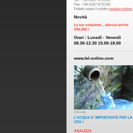
Tel . +39 0187 672150
Fax. +39 0187 672150
Potete usare il nostro
modulo online
.
Novità
La tua soluzione... adesso anche
ONLINE !
Orari : Lunedì - Venerdì
08.30-12.30 15.00-18.00
www.lel-online.com
clicca qui
L'ACQUA E'
IMPORTANTE PER LA
VITA !
ANALIZZA