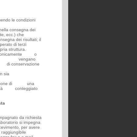
uendo le condizioni
 nella consegna dei
ste, ecc.) che
segna dei risultati; il
perato di terzi
opria
struttura.
telefonicamente o
b. 2 ) vengano
to di c
onservazione
gnato non sia
aboratorio
zione
di una
ti sarà conteggiato
esta
mpagnato da richiesta
Laboratorio si impegna
ricevimento, per avere
a raggiungibile