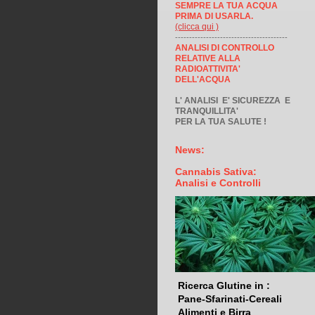
SEMPRE LA TUA ACQUA
PRIMA DI USARLA.
(clicca qui )
----------------------------------------
ANALISI DI CONTROLLO
RELATIVE ALLA
RADIOATTIVITA'
DELL'ACQUA
L' ANALISI E' SICUREZZA E
TRANQUILLITA'
PER LA TUA SALUTE !
News:
Cannabis Sativa:
Analisi e Controlli
Ricerca Glutine in :
Pane-Sfarinati-Cereali
Alimenti e Birra