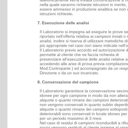
telefonicamente verrà inviata comunicazione a m
nella quale saranno richieste istruzioni in merito
essere ammesso in produzione analitica se non do
istruzioni richieste
.
7. Esecuzione delle analisi
Il Laboratorio si impegna ad eseguire le prove 
riportato nell’offerta relativa ai campioni inviati 
analisi, inoltre si riserva di utilizzare metodiche d
più appropriate nel caso non siano indicate nell’o
Il Laboratorio previo accordo ed autorizzazione d
permette al cliente che ne faccia richiesta di
presenziare
all’esecuzione delle analisi relative a
accedendo alle aree di prova previa compilazi
Mod.Controparte ) ed accompagnato da un respo
Direzione o da un suo incaricato.
8. Conservazione del campione
Il Laboratorio garantisce la conservazione secon
idonee per ogni campione in modo da non alterar
aliquote o quanto rimane dei campioni deteriorabi
non vengono conservati in quanto subito deperibi
aliquote o quanto rimane dei campioni sottopost
deteriorabili sono conservati in locale idoneo pe
per un periodo massimo di 3 mesi.
Nel caso di residui di campioni riconducibili a rifiut
nocivi vengono restituiti al cliente insieme al rapp