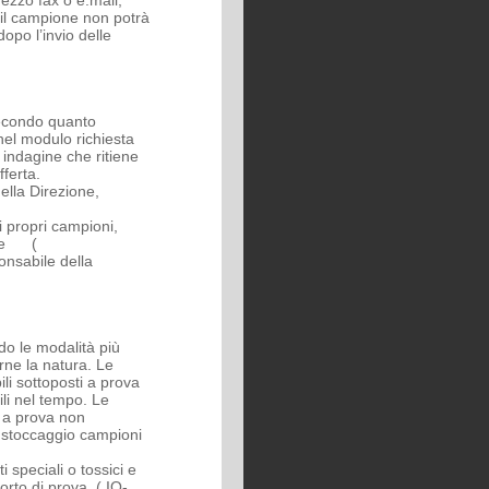
ezzo fax o e.mail,
, il campione non potrà
po l’invio delle
secondo quanto
o nel modulo richiesta
i indagine che ritiene
fferta.
ella Direzione,
i propri campioni,
one (
nsabile della
do le modalità più
ne la natura. Le
li sottoposti a prova
li nel tempo. Le
i a prova non
r stoccaggio campioni
i speciali o tossici e
orto di prova. ( IO-