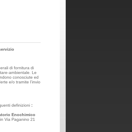
servizio
ali di fornitura di
entare-ambientale. Le
endono conosciute ed
erte e/o tramite l’invio
uenti definizioni
:
torio Enochimico
 in Via Paganino 21