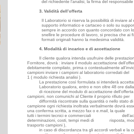
del richiedente l’analisi, la firma del responsabil
3. Validità dell’offerta
Il Laboratorio si riserva la possibilità di inviare al 
supporto informatico e cartaceo o solo su suppor
sempre in accordo con quanto concordato con lo s
snellire le procedure di lavoro, si precisa che ai fi
formati originali hanno la medesima validità.
4. Modalità di incarico e di accettazione
Il cliente qualora intenda usufruire delle prestaz
Fornitore, dovrà :
inviare il modulo accettazione de
debitamente compilato, prima o contestualmente al
campioni
inviare i campioni al laboratorio corr
1
( modulo richiesta analisi ).
La prestazione così formulata si intenderà accettat
Laboratorio qualora, entro e non oltre 48 ore dalla
di ricezione del modulo di accettazione dell
campioni, non comunichi al Cliente il proprio rifiuto per
difformità riscontrate sulla quantità o nello sta
campione ogni richiesta inoltrata verbalmente dovr
una conferma scritta, a mezzo fax o e.mail, la qual
tutti i termini tecnici e commerciali dell’accor
determinazioni, costi, tempi medi di risposta, modal
trasporto campioni ),
in caso di discordanza tra gli accordi verbali e 