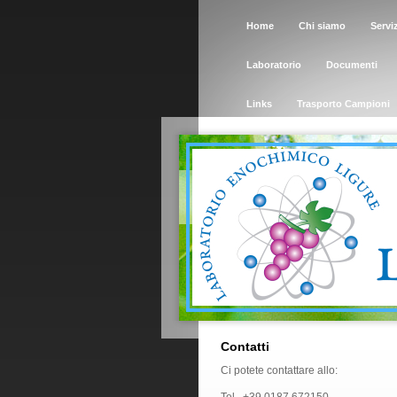
Home
Chi siamo
Serviz
Laboratorio
Documenti
Links
Trasporto Campioni
Contatti
Ci potete contattare allo: