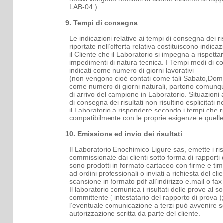
LAB-04 ).
9. Tempi di consegna
Le indicazioni relative ai tempi di consegna dei ri
riportate nell’offerta relativa costituiscono indica
il Cliente che il Laboratorio si impegna a rispetta
impedimenti di natura tecnica. I Tempi medi di 
indicati come numero di giorni lavorativi
(non vengono cioè contati come tali Sabato,Dome
come numero di giorni naturali, partono comunq
di arrivo del campione in Laboratorio. Situazioni 
di consegna dei risultati non risultino esplicitati 
il Laboratorio a rispondere secondo i tempi che r
compatibilmente con le proprie esigenze e quelle 
10. Emissione ed invio dei risultati
Il Laboratorio Enochimico Ligure sas, emette i ris
commissionate dai clienti sotto forma di rapporti d
sono prodotti in formato cartaceo con firme e ti
ad ordini professionali o inviati a richiesta del cl
scansione in formato pdf all’indirizzo e.mail o fax
Il laboratorio comunica i risultati delle prove al s
committente ( intestatario del rapporto di prova )
l’eventuale comunicazione a terzi può avvenire s
autorizzazione scritta da parte del cliente.