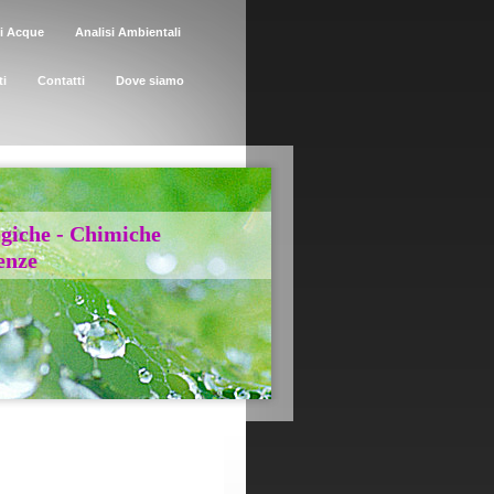
si Acque
Analisi Ambientali
ti
Contatti
Dove siamo
robiologiche - Chimiche
nze