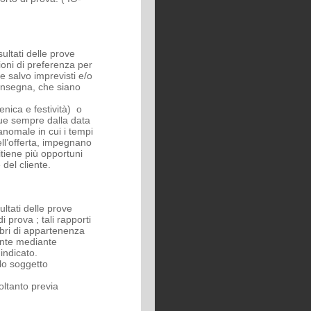
sultati delle prove
zioni di preferenza per
re salvo imprevisti e/o
consegna, che siano
nica e festività) o
ue sempre dalla data
anomale in cui i tempi
nell’offerta, impegnano
itiene più opportuni
del cliente.
ultati delle prove
i prova ; tali rapporti
mbri di appartenenza
iente mediante
 indicato.
olo soggetto
;
oltanto previa