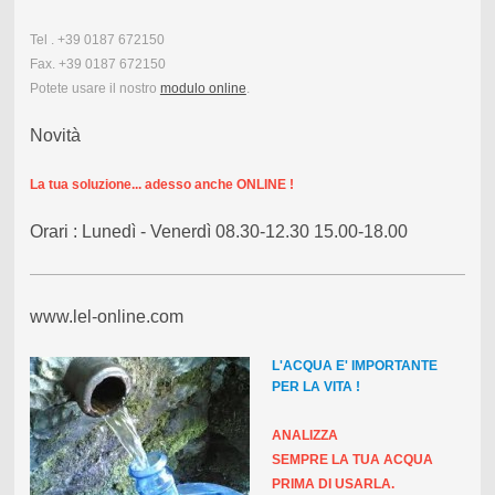
Tel . +39 0187 672150
Fax. +39 0187 672150
Potete usare il nostro
modulo online
.
Novità
La tua soluzione... adesso anche ONLINE !
Orari : Lunedì - Venerdì 08.30-12.30 15.00-18.00
www.lel-online.com
L'ACQUA E'
IMPORTANTE
PER LA VITA !
ANALIZZA
SEMPRE LA TUA ACQUA
PRIMA DI USARLA.